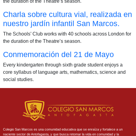
the duration of the Theatre’s season.
Charla sobre cultura vial, realizada en
nuestro jardín infantil San Marcos.
The Schools’ Club works with 40 schools across London for
the duration of the Theatre’s season.
Conmemoración del 21 de Mayo
Every kindergarten through sixth grade student enjoys a
core syllabus of language arts, mathematics, science and
social studies.
Colegio San Marcos es una comunidad educativa que se enraíza y fortalece a un
naciente sector de Antofagasta, y que busca retomar la vida en comunidad y la