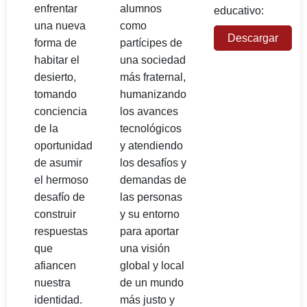
enfrentar
alumnos
educativo:
una nueva
como
Descargar
forma de
partícipes de
habitar el
una sociedad
desierto,
más fraternal,
tomando
humanizando
conciencia
los avances
de la
tecnológicos
oportunidad
y atendiendo
de asumir
los desafíos y
el hermoso
demandas de
desafío de
las personas
construir
y su entorno
respuestas
para aportar
que
una visión
afiancen
global y local
nuestra
de un mundo
identidad.
más justo y