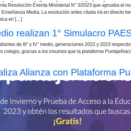
nta Resolución Exenta Ministerial N° 3/2023 que aprueba el nu
nseñanza Media. La resolución antes citada irá en directo be
mica en […]
edio realizan 1° Simulacro PAE
tudiantes de III° y IV° medio, generaciones 2022 y 2023 respect
 colegio, gracias a los insumos que la plataforma PuntajeNacio
liza Alianza con Plataforma Pu