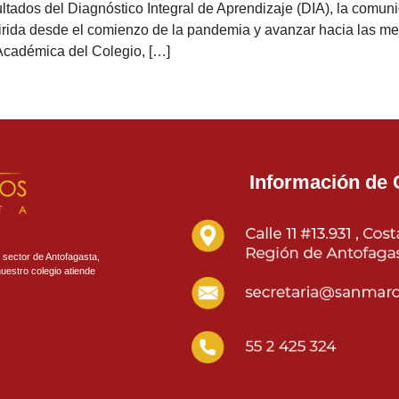
ultados del Diagnóstico Integral de Aprendizaje (DIA), la comuni
rida desde el comienzo de la pandemia y avanzar hacia las mej
 Académica del Colegio, […]
Información de 
 sector de Antofagasta,
uestro colegio atiende