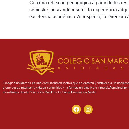
Con una reflexión pedagógica a partir de los res
semestre, buscando resumir la experiencia adqui
excelencia académica. Al respecto, la Directora
Colegio San Marcos es una comunidad educativa que se enraíza y fortalece a un naciente
y que busca retomar la vida en comunidad y la formación afectiva e integral. Actualmente n
estudiantes desde Educación Pre-Escolar hasta Enseñanza Media.